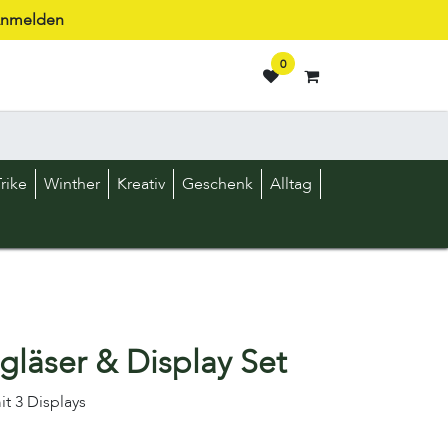
nmelden
0
rike
Winther
Kreativ
Geschenk
Alltag
läser & Display Set
it 3 Displays