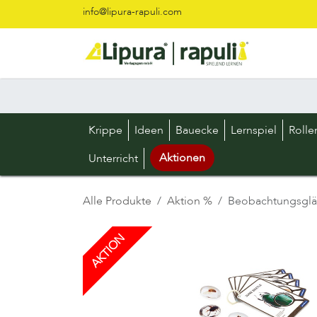
Zum Inhalt springen
info@lipura-rapuli.com
Krippe
Ideen
Bauecke
Lernspiel
Rolle
Aktionen
Unterricht
Alle Produkte
Aktion %
Beobachtungsgläs
AKTION