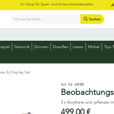
Ihr Shop für Spiel- und Unterrichtsmaterialien
A
Suchen
Bestellschein
Shop
Kataloge
Über uns
Kontakt
LOS
nspiel
Sensorik
Drinnen
Draußen
Lesen
Möbel
Top-T
er & Display Set
Art. Nr.
AK88
Beobachtungsg
3 x Acryltiere und -pflanzen m
499,00
€