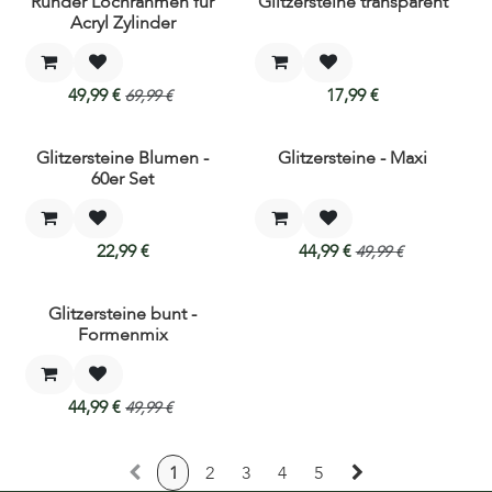
Runder Lochrahmen für
Glitzersteine transparent
Acryl Zylinder
49,99
€
17,99
€
69,99
€
Glitzersteine Blumen -
Glitzersteine - Maxi
60er Set
22,99
€
44,99
€
49,99
€
Glitzersteine bunt -
Formenmix
44,99
€
49,99
€
1
2
3
4
5