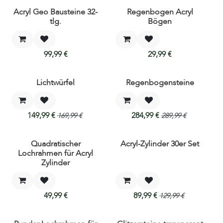
Acryl Geo Bausteine 32-
Regenbogen Acryl
Neu!
Neu!
tlg.
Bögen
99,99
€
29,99
€
Lichtwürfel
Regenbogensteine
149,99
€
284,99
€
169,99
€
289,99
€
Quadratischer
Acryl-Zylinder 30er Set
Neu!
Lochrahmen für Acryl
Zylinder
49,99
€
89,99
€
129,99
€