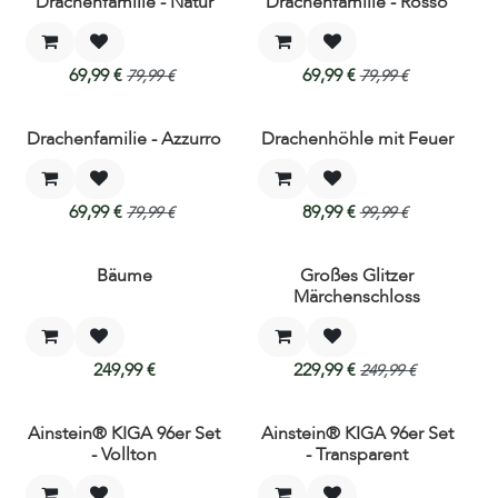
Drachenfamilie - Natur
Drachenfamilie - Rosso
69,99
€
69,99
€
79,99
€
79,99
€
Drachenfamilie - Azzurro
Drachenhöhle mit Feuer
69,99
€
89,99
€
79,99
€
99,99
€
Bäume
Großes Glitzer
Märchenschloss
249,99
€
229,99
€
249,99
€
Ainstein® KIGA 96er Set
Ainstein® KIGA 96er Set
Neu!
Neu!
- Vollton
- Transparent